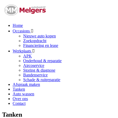
Home
Occasions
Nieuwe auto kopen
Zoekopdracht
Financiering en lease
Werkplaats
APK
Onderhoud & reparatie
Aircoservice
Storing & diagnose
Bandenservice
Schade & ruitreparatie
Afspraak maken
Tanken
Auto wassen
Over ons
Contact
Tanken