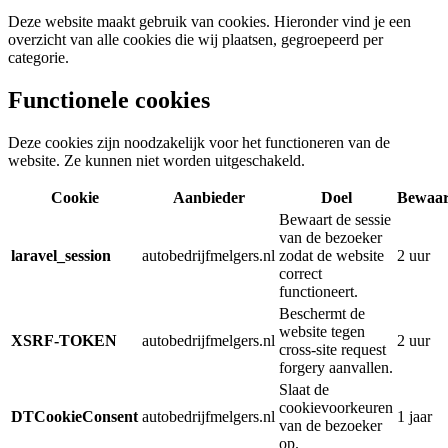
Deze website maakt gebruik van cookies. Hieronder vind je een
overzicht van alle cookies die wij plaatsen, gegroepeerd per
categorie.
Functionele cookies
Deze cookies zijn noodzakelijk voor het functioneren van de
website. Ze kunnen niet worden uitgeschakeld.
Cookie
Aanbieder
Doel
Bewaar
Bewaart de sessie
van de bezoeker
laravel_session
autobedrijfmelgers.nl
zodat de website
2 uur
correct
functioneert.
Beschermt de
website tegen
XSRF-TOKEN
autobedrijfmelgers.nl
2 uur
cross-site request
forgery aanvallen.
Slaat de
cookievoorkeuren
DTCookieConsent
autobedrijfmelgers.nl
1 jaar
van de bezoeker
op.