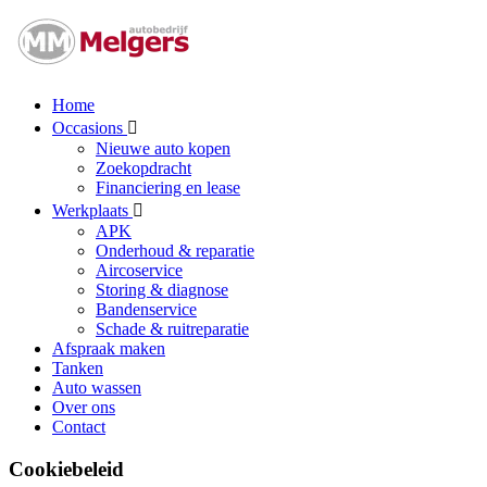
Home
Occasions
Nieuwe auto kopen
Zoekopdracht
Financiering en lease
Werkplaats
APK
Onderhoud & reparatie
Aircoservice
Storing & diagnose
Bandenservice
Schade & ruitreparatie
Afspraak maken
Tanken
Auto wassen
Over ons
Contact
Cookiebeleid